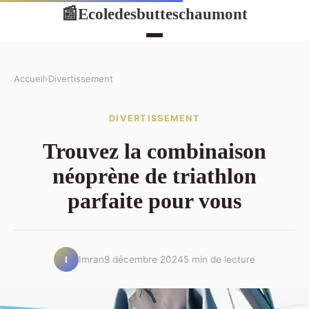
Ecoledesbutteschaumont
📰
Accueil
›
Divertissement
DIVERTISSEMENT
Trouvez la combinaison
néoprène de triathlon
parfaite pour vous
Imran
9 décembre 2024
5 min de lecture
I