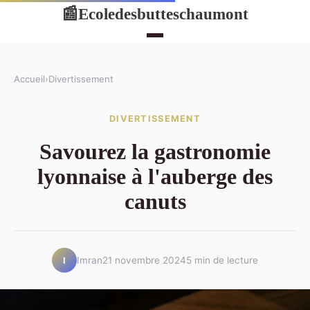
Ecoledesbutteschaumont
📰
Accueil
›
Divertissement
DIVERTISSEMENT
Savourez la gastronomie
lyonnaise à l'auberge des
canuts
Imran
21 novembre 2024
5 min de lecture
I