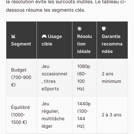
la résolution évite les surcoûts inutiles. Le tableau ci-
dessous résume les segments clés.
🎯
🛡️
📊
🎮 Usage
Résolu
Garantie
Segment
cible
tion
recomma
idéale
ndée
Jeu
1080p
Budget
occasionnel
(60-
2 ans
(700-900
, titres
100
minimum
€)
eSports
Hz)
Jeu
1440p
Équilibré
régulier,
(100-
(1000-
2 à 3 ans
multitâche
144
1500 €)
léger
Hz)