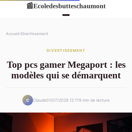
Ecoledesbutteschaumont
📰
Accueil
›
Divertissement
DIVERTISSEMENT
Top pcs gamer Megaport : les
modèles qui se démarquent
Claude
01/07/2026 12:17
9 min de lecture
C