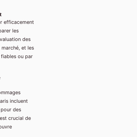
t
er efficacement
arer les
évaluation des
e marché, et les
fiables ou par
e
 dommages
ris incluent
r pour des
est crucial de
couvre