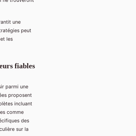
i ne trouveront
antit une
tratégies peut
et les
urs fiables
ir parmi une
sées proposent
lètes incluant
ises comme
écifiques des
culière sur la