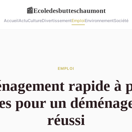
Ecoledesbutteschaumont
📰
Accueil
Actu
Culture
Divertissement
Emploi
Environnement
Société
EMPLOI
agement rapide à p
ces pour un déménag
réussi