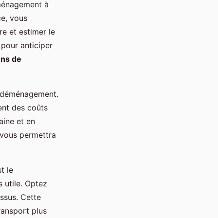
éménagement à
ce, vous
re et estimer le
 pour anticiper
ons de
 déménagement.
ent des coûts
aine et en
vous permettra
t le
s utile. Optez
essus. Cette
ransport plus