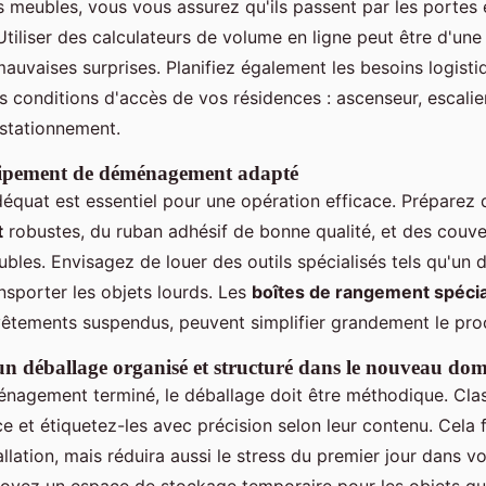
 meubles, vous vous assurez qu'ils passent par les portes e
 Utiliser des calculateurs de volume en ligne peut être d'une
mauvaises surprises. Planifiez également les besoins logisti
es conditions d'accès de vos résidences : ascenseur, escalier
 stationnement.
uipement de déménagement adapté
équat est essentiel pour une opération efficace. Préparez
t
robustes, du ruban adhésif de bonne qualité, et des couv
bles. Envisagez de louer des outils spécialisés tels qu'un 
nsporter les objets lourds. Les
boîtes de rangement spéci
 vêtements suspendus, peuvent simplifier grandement le pro
n déballage organisé et structuré dans le nouveau domi
énagement terminé, le déballage doit être méthodique. Cla
e et étiquetez-les avec précision selon leur contenu. Cela f
allation, mais réduira aussi le stress du premier jour dans 