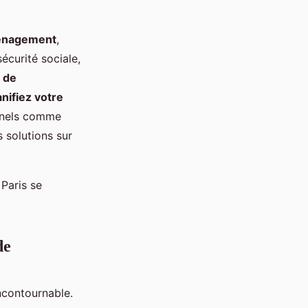
ménagement
,
curité sociale,
 de
anifiez votre
onnels comme
 solutions sur
Paris se
de
incontournable.