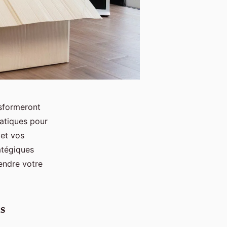
nsformeront
ratiques pour
 et vos
atégiques
endre votre
s