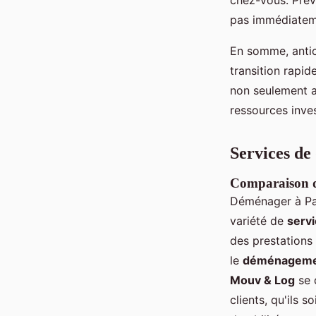
chez-vous. Prév
pas immédiateme
En somme, antic
transition rapid
non seulement a
ressources inves
Services de
Comparaison de
Déménager à Par
variété de
serv
des prestations
le
déménagemen
Mouv & Log
se 
clients, qu'ils s