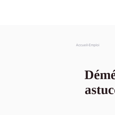
Accueil
›
Emploi
Démén
astu