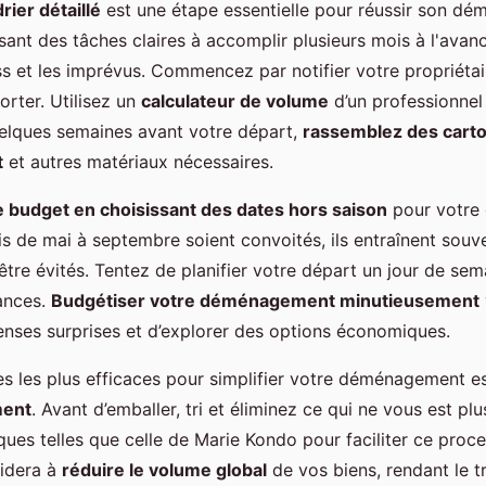
rier détaillé
est une étape essentielle pour réussir son d
ssant des tâches claires à accomplir plusieurs mois à l'avan
ss et les imprévus. Commencez par notifier votre propriétai
orter. Utilisez un
calculateur de volume
d’un professionnel
elques semaines avant votre départ,
rassemblez des cart
t
et autres matériaux nécessaires.
 budget en choisissant des dates hors saison
pour votre
is de mai à septembre soient convoités, ils entraînent souv
tre évités. Tentez de planifier votre départ un jour de sem
ances.
Budgétiser votre déménagement minutieusement
penses surprises et d’explorer des options économiques.
es les plus efficaces pour simplifier votre déménagement es
ent
. Avant d’emballer, tri et éliminez ce qui ne vous est plu
ues telles que celle de Marie Kondo pour faciliter ce proc
idera à
réduire le volume global
de vos biens, rendant le t