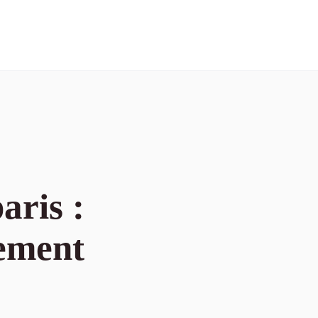
aris :
ement