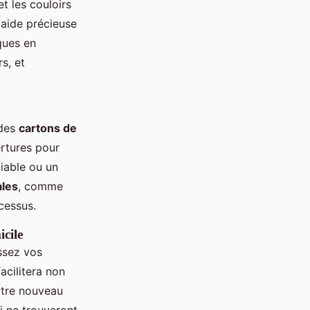
t les couloirs
 aide précieuse
ques en
s, et
 des
cartons de
ertures pour
diable ou un
ales
, comme
cessus.
cile
ssez vos
acilitera non
votre nouveau