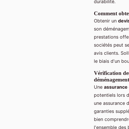
durabilité.
Comment obteni
Obtenir un
devi
son déménagemen
prestations offe
sociétés peut se 
avis clients. S
le biais d'un bo
Vérification d
déménagemen
Une
assurance
potentiels lors
une assurance de
garanties supplé
bien comprendre 
l'ensemble des b