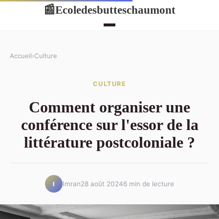
Ecoledesbutteschaumont
📰
Accueil
›
Culture
CULTURE
Comment organiser une
conférence sur l'essor de la
littérature postcoloniale ?
Imran
28 août 2024
6 min de lecture
I